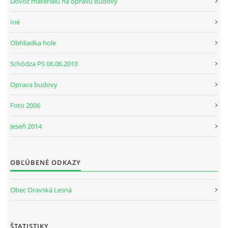
Dovoz materiálu na opravu budovy
Iné
Obhliadka hole
Schôdza PS 06.06.2010
Oprava budovy
Foto 2006
Jeseň 2014
OBĽÚBENÉ ODKAZY
Obec Oravská Lesná
ŠTATISTIKY