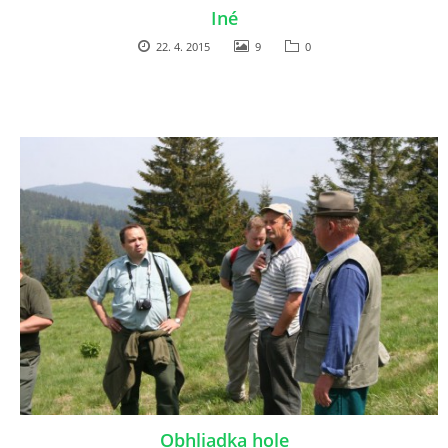
Iné
22. 4. 2015
9
0
Obhliadka hole