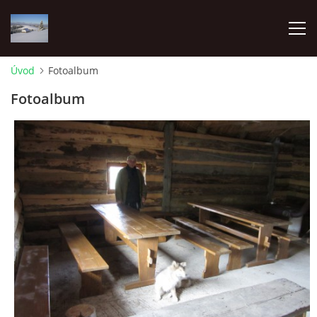
Úvod
Fotoalbum
ÚVOD
Fotoalbum
O NÁS
FOTOALBUM
PRE ČLENOV
Pozemkové spoločenstvo Lesnianska hoľa
Pribišská 4