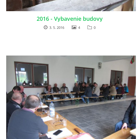
029 57 Oravská Lesná
+421908926336, +421918975978
2016 - Vybavenie budovy
lesnianskahola@outlook.sk
3. 5. 2016
4
0
© 2026 eStránky.sk