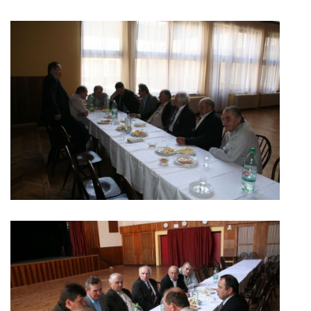
029 57 Oravská Lesná
+421908926336, +421918975978
lesnianskahola@outlook.sk
© 2026 eStránky.sk