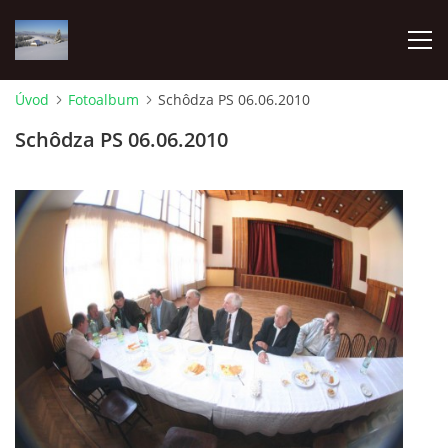
Úvod
Fotoalbum
Schôdza PS 06.06.2010
ÚVOD
Schôdza PS 06.06.2010
O NÁS
FOTOALBUM
PRE ČLENOV
Pozemkové spoločenstvo Lesnianska hoľa
Pribišská 4