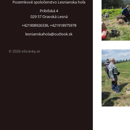
Pozemkové spoločenstvo Lesnianska hoľa
Pribišská 4
029 57 Oravská Lesná
+421908926336, +421918975978
lesnianskahola@outlook.sk
© 2026 eStránky.sk