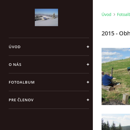
Úvod
Fotoa
2015 - Ob
ÚVOD
O NÁS
FOTOALBUM
PRE ČLENOV