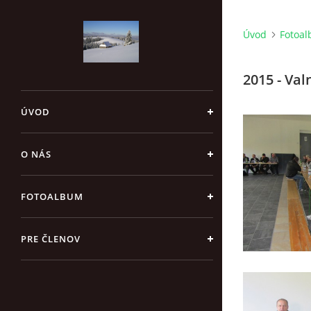
Úvod
Fotoa
2015 - Va
ÚVOD
O NÁS
FOTOALBUM
PRE ČLENOV