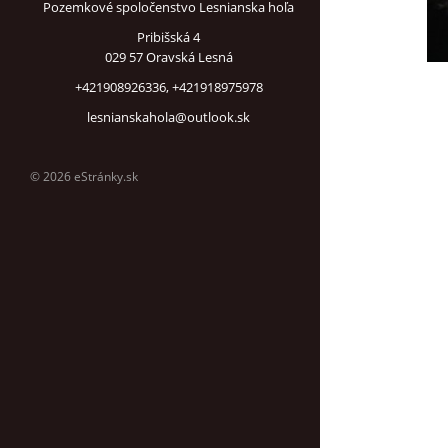
Pozemkové spoločenstvo Lesnianska hoľa
Pribišská 4
029 57 Oravská Lesná
+421908926336, +421918975978
lesnianskahola@outlook.sk
© 2026 eStránky.sk