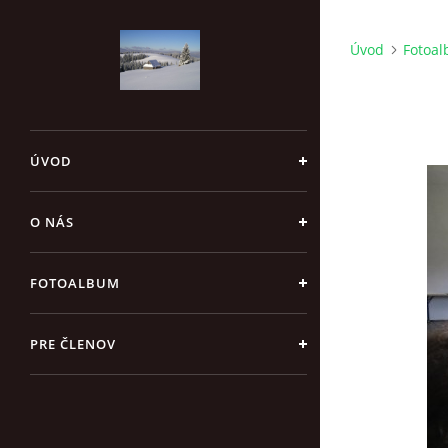
Úvod
Fotoa
ÚVOD
O NÁS
FOTOALBUM
PRE ČLENOV