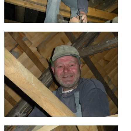
029 57 Oravská Lesná
+421908926336, +421918975978
lesnianskahola@outlook.sk
© 2026 eStránky.sk