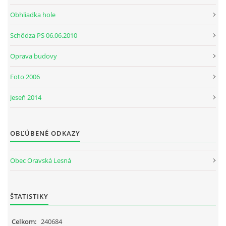
Obhliadka hole
Schôdza PS 06.06.2010
Oprava budovy
Foto 2006
Jeseň 2014
OBĽÚBENÉ ODKAZY
Obec Oravská Lesná
ŠTATISTIKY
Celkom:
240684