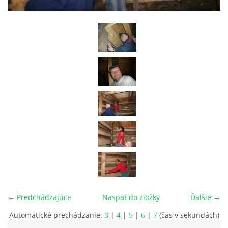
029 57 Oravská Lesná
+421908926336, +421918975978
lesnianskahola@outlook.sk
© 2026 eStránky.sk
← Predchádzajúce
Naspäť do zložky
Ďalšie →
Automatické prechádzanie:
3
|
4
|
5
|
6
|
7
(čas v sekundách)