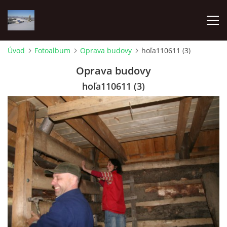
Úvod
Fotoalbum
Oprava budovy
hoľa110611 (3)
ÚVOD
Oprava budovy
hoľa110611 (3)
O NÁS
FOTOALBUM
PRE ČLENOV
Pozemkové spoločenstvo Lesnianska hoľa
Pribišská 4