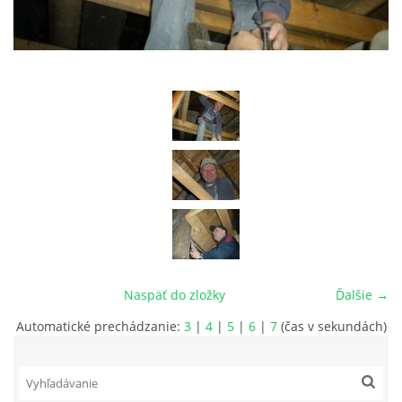
029 57 Oravská Lesná
+421908926336, +421918975978
lesnianskahola@outlook.sk
© 2026 eStránky.sk
Naspäť do zložky
Ďalšie →
Automatické prechádzanie:
3
|
4
|
5
|
6
|
7
(čas v sekundách)