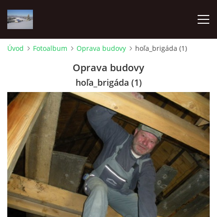
Úvod
Fotoalbum
Oprava budovy
hoľa_brigáda (1)
ÚVOD
Oprava budovy
hoľa_brigáda (1)
O NÁS
FOTOALBUM
PRE ČLENOV
Pozemkové spoločenstvo Lesnianska hoľa
Pribišská 4