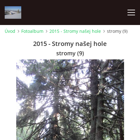
Úvod
Fotoalbum
2015 - Stromy našej hole
stromy (9)
ÚVOD
2015 - Stromy našej hole
stromy (9)
O NÁS
FOTOALBUM
PRE ČLENOV
Pozemkové spoločenstvo Lesnianska hoľa
Pribišská 4