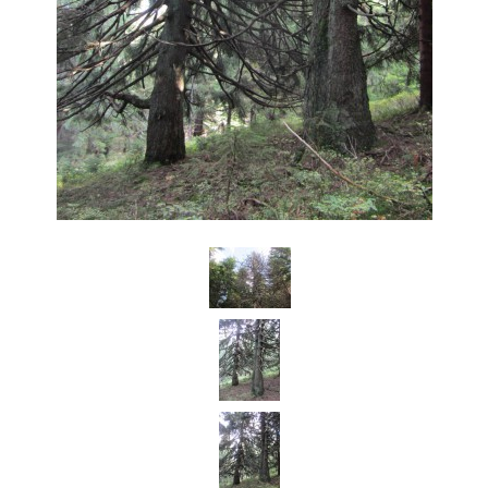
029 57 Oravská Lesná
+421908926336, +421918975978
lesnianskahola@outlook.sk
© 2026 eStránky.sk