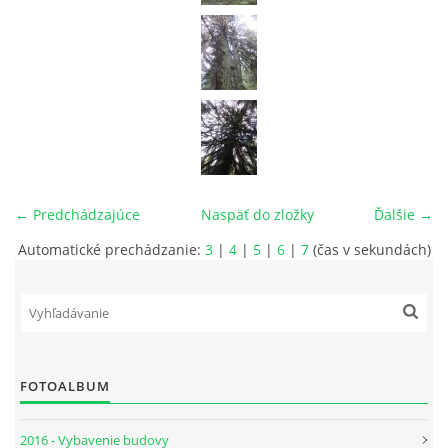
← Predchádzajúce
Naspäť do zložky
Ďalšie →
Automatické prechádzanie:
3
|
4
|
5
|
6
|
7
(čas v sekundách)
FOTOALBUM
2016 - Vybavenie budovy