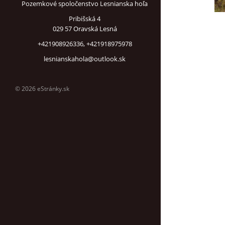
Pozemkové spoločenstvo Lesnianska hoľa
Pribišská 4
029 57 Oravská Lesná
+421908926336, +421918975978
lesnianskahola@outlook.sk
© 2026 eStránky.sk