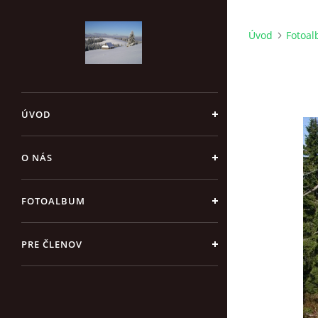
Úvod
Fotoa
ÚVOD
O NÁS
FOTOALBUM
PRE ČLENOV