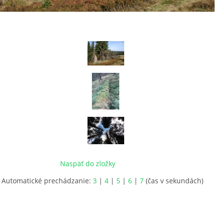
Naspäť do zložky
Automatické prechádzanie:
3
|
4
|
5
|
6
|
7
(čas v sekundách)