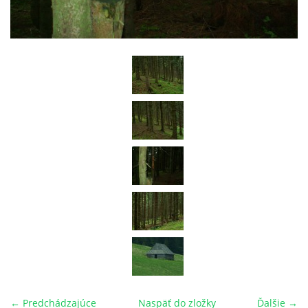
029 57 Oravská Lesná
+421908926336, +421918975978
lesnianskahola@outlook.sk
© 2026 eStránky.sk
← Predchádzajúce
Naspäť do zložky
Ďalšie →