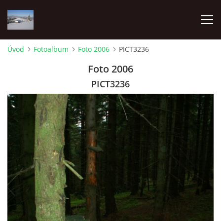
Úvod
Fotoalbum
Foto 2006
PICT3236
ÚVOD
Foto 2006
PICT3236
O NÁS
FOTOALBUM
PRE ČLENOV
Pozemkové spoločenstvo Lesnianska hoľa
Pribišská 4