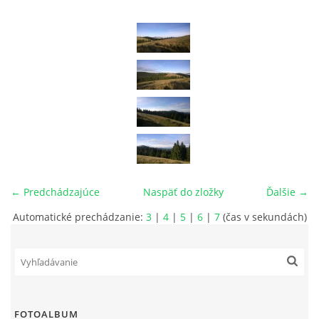
029 57 Oravská Lesná
+421908926336, +421918975978
lesnianskahola@outlook.sk
© 2026 eStránky.sk
← Predchádzajúce
Naspäť do zložky
Ďalšie →
Automatické prechádzanie:
3
|
4
|
5
|
6
|
7
(čas v sekundách)
FOTOALBUM