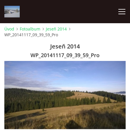
Úvod
Fotoalbum
Jeseň 2014
WP_20141117_09_39_59_Pro
ÚVOD
Jeseň 2014
O NÁS
WP_20141117_09_39_59_Pro
FOTOALBUM
PRE ČLENOV
Pozemkové spoločenstvo Lesnianska hoľa
Pribišská 4