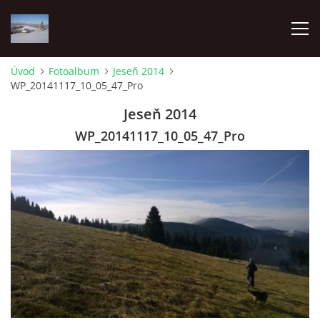
Úvod
Fotoalbum
Jeseň 2014
WP_20141117_10_05_47_Pro
ÚVOD
Jeseň 2014
O NÁS
WP_20141117_10_05_47_Pro
FOTOALBUM
PRE ČLENOV
Pozemkové spoločenstvo Lesnianska hoľa
Pribišská 4