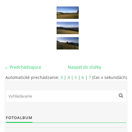
029 57 Oravská Lesná
+421908926336, +421918975978
lesnianskahola@outlook.sk
© 2026 eStránky.sk
← Predchádzajúce
Naspäť do zložky
Automatické prechádzanie:
3
|
4
|
5
|
6
|
7
(čas v sekundách)
FOTOALBUM